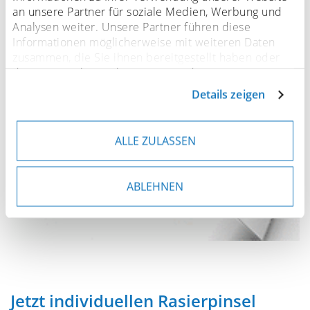
an unsere Partner für soziale Medien, Werbung und
Analysen weiter. Unsere Partner führen diese
Informationen möglicherweise mit weiteren Daten
zusammen, die Sie ihnen bereitgestellt haben oder
die sie im Rahmen Ihrer Nutzung der Dienste
gesammelt haben. Sofern personenbezogene Daten in
Details zeigen
Drittländer übermittelt werden, besteht das Risiko,
dass Behörden auf diese Daten zugreifen und sie
auswerten. Sie können Ihre Einwilligung jederzeit
ALLE ZULASSEN
anpassen oder widerrufen. Weitere Details hierzu
finden Sie in unserer
Datenschutzerklärung
.
ABLEHNEN
Jetzt individuellen Rasierpinsel