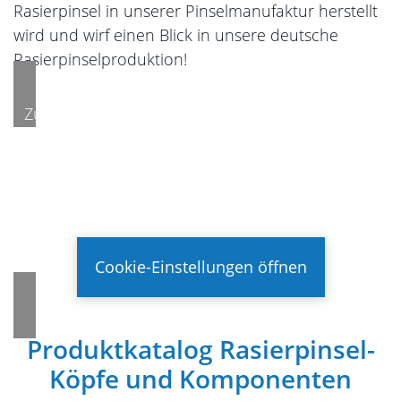
Rasierpinsel in unserer Pinselmanufaktur herstellt
wird und wirf einen Blick in unsere deutsche
Rasierpinselproduktion!
Zum Ansehen des eingebetteten Videos müssen
Cookies aktiviert sein. Durch das Aktivieren werden
Daten an den jeweiligen Anbieter übermittelt.
Weitere Informationen können unserer
Datenschutzerklärung
entnommen werden.
Cookie-Einstellungen öffnen
Produktkatalog Rasierpinsel-
Köpfe und Komponenten