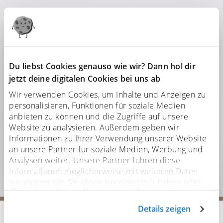
Du liebst Cookies genauso wie wir? Dann hol dir
jetzt deine digitalen Cookies bei uns ab
Wir verwenden Cookies, um Inhalte und Anzeigen zu
personalisieren, Funktionen für soziale Medien
anbieten zu können und die Zugriffe auf unsere
Website zu analysieren. Außerdem geben wir
Informationen zu Ihrer Verwendung unserer Website
an unsere Partner für soziale Medien, Werbung und
Analysen weiter. Unsere Partner führen diese
Informationen möglicherweise mit weiteren Daten
zusammen, die Sie ihnen bereitgestellt haben oder
die sie im Rahmen Ihrer Nutzung der Dienste
gesammelt haben. Sofern personenbezogene Daten in
Details zeigen
Startseite
Pinsel
Pinsel für Gesicht & Körper
Drittländer übermittelt werden, besteht das Risiko,