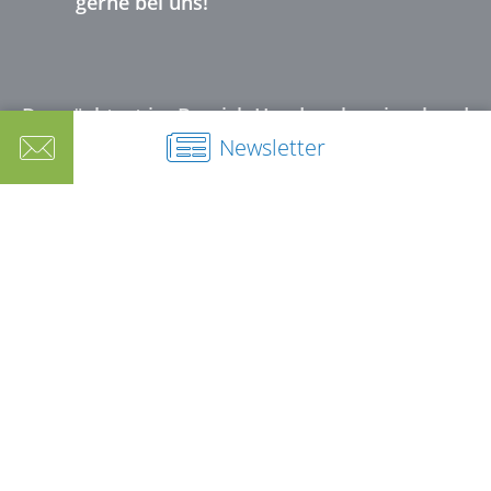
gerne bei uns!
Du möchtest im Bereich Handwerkerpinsel und
Malerwerkzeuge auf dem Laufenden bleiben?
Newsletter
Dann melde Dich zu unserem halbjährlichen
Newsletter an:
Newsletter Handwerkerpinsel