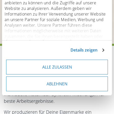
anbieten zu können und die Zugriffe auf unsere
Website zu analysieren. Außerdem geben wir
Informationen zu Ihrer Verwendung unserer Website
an unsere Partner für soziale Medien, Werbung und
Analysen weiter. Unsere Partner führen diese
Informationen möglicherweise mit weiteren Daten
zusammen, die Sie ihnen bereitgestellt haben oder
die sie im Rahmen Ihrer Nutzung der Dienste
gesammelt haben. Sofern personenbezogene Daten in
Details zeigen
Startseite
Pinsel
Pinsel für Handwerk & Technik
Drittländer übermittelt werden, besteht das Risiko,
dass Behörden auf diese Daten zugreifen und sie
Handwerkerpinsel
Breitpinsel
auswerten. Sie können Ihre Einwilligung jederzeit
ALLE ZULASSEN
anpassen oder widerrufen. Weitere Details hierzu
finden Sie in unserer
Datenschutzerklärung
.
Für unsere Breitpinsel und Modler verwenden wir
ABLEHNEN
hochwertige Naturhaare, Synthetikfasern oder
individuelle Naturhaar-Synthetik-Mischungen für
beste Arbeitsergebnisse.
Wir produzieren für Deine Eigenmarke ein