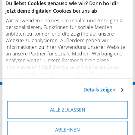
Du liebst Cookies genauso wie wir? Dann hol dir
jetzt deine digitalen Cookies bei uns ab
Wir verwenden Cookies, um Inhalte und Anzeigen zu
personalisieren, Funktionen für soziale Medien
anbieten zu können und die Zugriffe auf unsere
Website zu analysieren. Außerdem geben wir
Informationen zu Ihrer Verwendung unserer Website
an unsere Partner für soziale Medien, Werbung und
Analysen weiter. Unsere Partner führen diese
Informationen möglicherweise mit weiteren Daten
zusammen, die Sie ihnen bereitgestellt haben oder
die sie im Rahmen Ihrer Nutzung der Dienste
gesammelt haben. Sofern personenbezogene Daten in
Details zeigen
Startseite
Pinsel
Individuelle Pinsel
Drittländer übermittelt werden, besteht das Risiko,
dass Behörden auf diese Daten zugreifen und sie
Cosmetic brush tufts
auswerten. Sie können Ihre Einwilligung jederzeit
ALLE ZULASSEN
anpassen oder widerrufen. Weitere Details hierzu
finden Sie in unserer
Datenschutzerklärung
.
Kosmetikpinsel-Tufts
ABLEHNEN