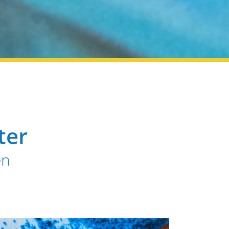
ter
en