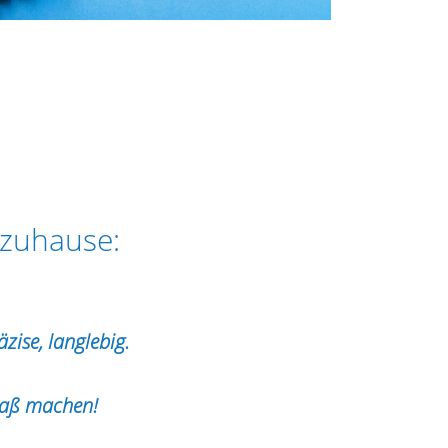
 zuhause:
zise, langlebig.
Spaß machen!