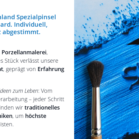
hland Spezialpinsel
ard. Individuell,
z abgestimmt.
,
Porzellanmalerei
,
es Stück verlässt unsere
at
, geprägt von
Erfahrung
 Ideen zum Leben
: Vom
rarbeitung – jeder Schritt
binden wir
traditionelles
niken
, um
höchste
isten.