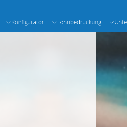
Konfigurator
Lohnbedruckung
Unt