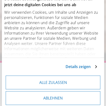
jetzt deine digitalen Cookies bei uns ab
Wir verwenden Cookies, um Inhalte und Anzeigen zu
personalisieren, Funktionen für soziale Medien
anbieten zu können und die Zugriffe auf unsere
Website zu analysieren. Außerdem geben wir
Informationen zu Ihrer Verwendung unserer Website
an unsere Partner für soziale Medien, Werbung und
Analysen weiter. Unsere Partner führen diese
Informationen möglicherweise mit weiteren Daten
zusammen, die Sie ihnen bereitgestellt haben oder
die sie im Rahmen Ihrer Nutzung der Dienste
gesammelt haben. Sofern personenbezogene Daten in
Details zeigen
Startseite
Pinsel
Drittländer übermittelt werden, besteht das Risiko,
dass Behörden auf diese Daten zugreifen und sie
Pinsel für Lebensmittel & Gesundheit
auswerten. Sie können Ihre Einwilligung jederzeit
Cake Decoration Pinsel
Reinigung
ALLE ZULASSEN
anpassen oder widerrufen. Weitere Details hierzu
finden Sie in unserer
Datenschutzerklärung
.
ABLEHNEN
Am Ende steht die