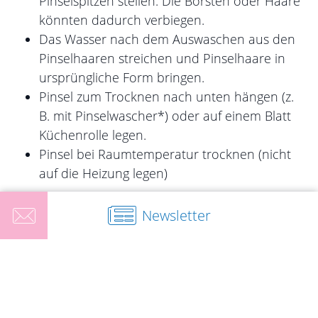
Pinselspitzen stellen. Die Borsten oder Haare
könnten dadurch verbiegen.
Das Wasser nach dem Auswaschen aus den
Pinselhaaren streichen und Pinselhaare in
ursprüngliche Form bringen.
Pinsel zum Trocknen nach unten hängen (z.
B. mit Pinselwascher*) oder auf einem Blatt
Küchenrolle legen.
Pinsel bei Raumtemperatur trocknen (nicht
auf die Heizung legen)
Mit dem
Pinselfestiger
kann der Pinsel wieder in
Newsletter
Form gebracht werden. Das enthaltene Gummi
Arabicum bildet die Spitze erneut aus.