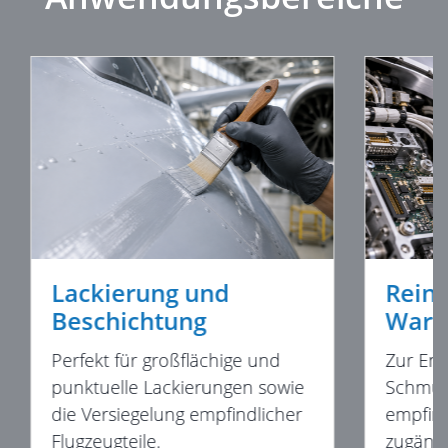
Lackierung und
Rein
Beschichtung
Wart
Perfekt für großflächige und
Zur Ent
punktuelle Lackierungen sowie
Schmut
die Versiegelung empfindlicher
empfin
Flugzeugteile.
zugängl