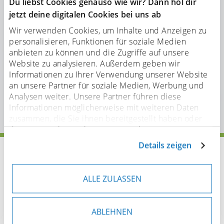
Du liebst Cookies genauso wie wir? Dann hol dir
jetzt deine digitalen Cookies bei uns ab
Wir verwenden Cookies, um Inhalte und Anzeigen zu
personalisieren, Funktionen für soziale Medien
anbieten zu können und die Zugriffe auf unsere
Website zu analysieren. Außerdem geben wir
Informationen zu Ihrer Verwendung unserer Website
an unsere Partner für soziale Medien, Werbung und
Analysen weiter. Unsere Partner führen diese
Informationen möglicherweise mit weiteren Daten
zusammen, die Sie ihnen bereitgestellt haben oder
die sie im Rahmen Ihrer Nutzung der Dienste
gesammelt haben. Sofern personenbezogene Daten in
Details zeigen
Startseite
Pinsel
Pinsel für Handwerk & Technik
Drittländer übermittelt werden, besteht das Risiko,
dass Behörden auf diese Daten zugreifen und sie
Pinsel für Luft- und Raumfahrt
auswerten. Sie können Ihre Einwilligung jederzeit
ALLE ZULASSEN
anpassen oder widerrufen. Weitere Details hierzu
finden Sie in unserer
Datenschutzerklärung
.
ABLEHNEN