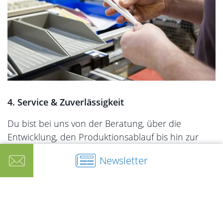
4.
Service & Zuverlässigkeit
Du bist bei uns von der Beratung, über die
Entwicklung, den Produktionsablauf bis hin zur
Auslieferung bestens aufgehoben. Wir bieten dir
Newsletter
eine schnelle Reaktionszeit, konstante Qualität,
und eine pünktliche Lieferung. Wir gehen flexibel
und individuell auf deine Anforderungen ein und
schaffen somit eine langfristige und
vertrauensvolle Geschäftsbeziehung.