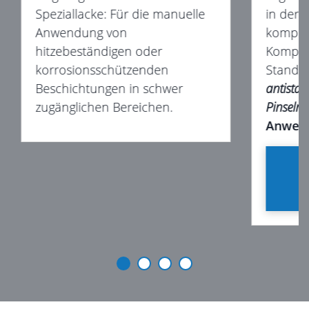
Speziallacke: Für die manuelle
in der 
Anwendung von
komple
hitzebeständigen oder
Kompon
korrosionsschützenden
Standar
Beschichtungen in schwer
antista
zugänglichen Bereichen.
Pinseln
Anwen