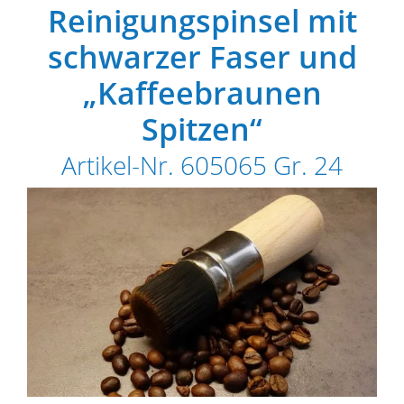
Reinigungspinsel mit
schwarzer Faser und
„Kaffeebraunen
Spitzen“
Artikel-Nr. 605065 Gr. 24