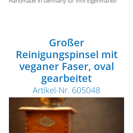
Handmade in Germany für Ihre Eigenmarke!
Großer
Reinigungspinsel mit
veganer Faser, oval
gearbeitet
Artikel-Nr. 605048