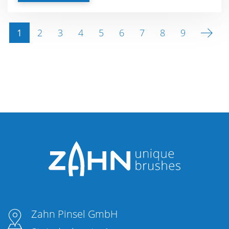
1
2
3
4
5
6
7
8
9
Zahn Pinsel GmbH