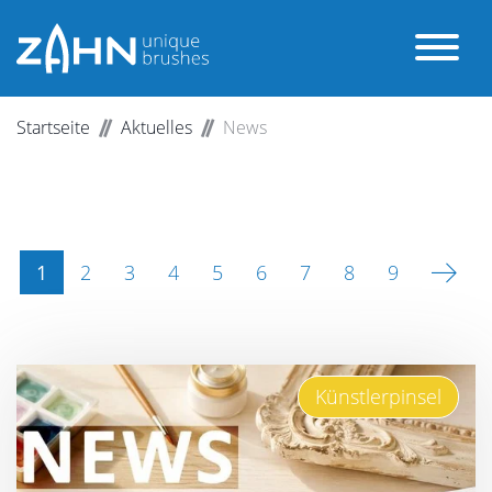
Startseite
Aktuelles
News
1
2
3
4
5
6
7
8
9
Künstlerpinsel