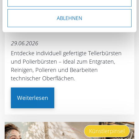
anpassen oder widerrufen. Weitere Details hierzu
finden Sie in unserer
Datenschutzerklärung
.
Tellerbürsten &
ABLEHNEN
Polierbürsten
29.06.2026
Entdecke individuell gefertigte Tellerbürsten
und Polierbürsten – ideal zum Entgraten,
Reinigen, Polieren und Bearbeiten
technischer Oberflächen.
Weiterlesen
Künstlerpinsel