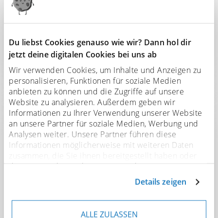
Entdecke jetzt unseren neuen ORBEX-Pinsel –
ein Pinsel System mit voll rotierfähigem
Pinselkopf.
Du liebst Cookies genauso wie wir? Dann hol dir
jetzt deine digitalen Cookies bei uns ab
Weiterlesen
Wir verwenden Cookies, um Inhalte und Anzeigen zu
personalisieren, Funktionen für soziale Medien
anbieten zu können und die Zugriffe auf unsere
Website zu analysieren. Außerdem geben wir
Informationen zu Ihrer Verwendung unserer Website
Technische Pinsel
an unsere Partner für soziale Medien, Werbung und
Analysen weiter. Unsere Partner führen diese
Informationen möglicherweise mit weiteren Daten
zusammen, die Sie ihnen bereitgestellt haben oder
die sie im Rahmen Ihrer Nutzung der Dienste
gesammelt haben. Sofern personenbezogene Daten in
Details zeigen
Drittländer übermittelt werden, besteht das Risiko,
dass Behörden auf diese Daten zugreifen und sie
auswerten. Sie können Ihre Einwilligung jederzeit
ALLE ZULASSEN